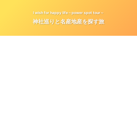
I wish for happy life～power spot tour～
神社巡りと名産地産を探す旅