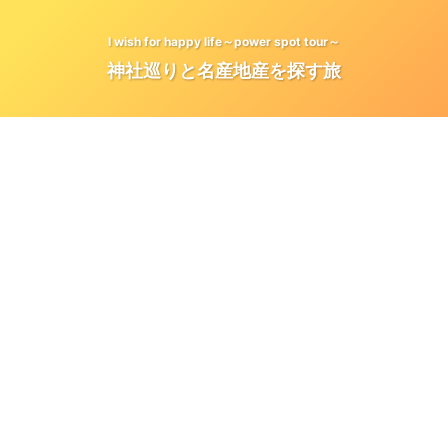
I wish for happy life～power spot tour～
神社巡りと名産地産を探す旅