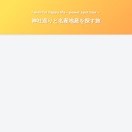
I wish for happy life～power spot tour～
神社巡りと名産地産を探す旅