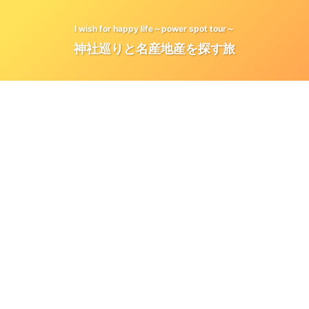
I wish for happy life～power spot tour～
神社巡りと名産地産を探す旅