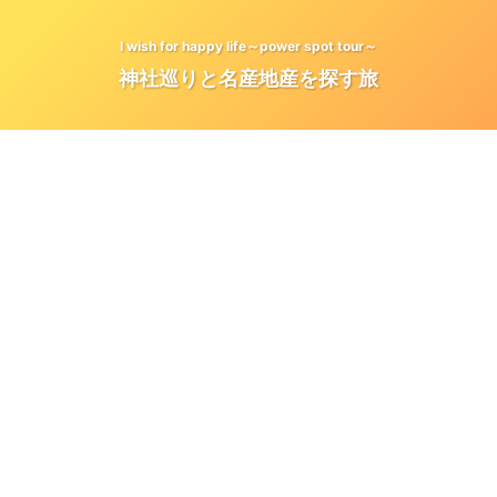
I wish for happy life～power spot tour～
神社巡りと名産地産を探す旅