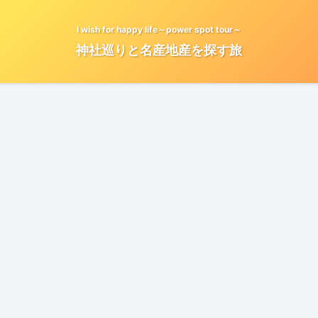
I wish for happy life～power spot tour～
神社巡りと名産地産を探す旅