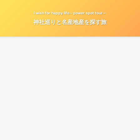
I wish for happy life～power spot tour～
神社巡りと名産地産を探す旅