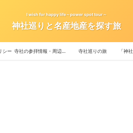
I wish for happy life～power spot tour～
神社巡りと名産地産を探す旅
リシー
寺社の参拝情報・周辺情報
寺社巡りの旅