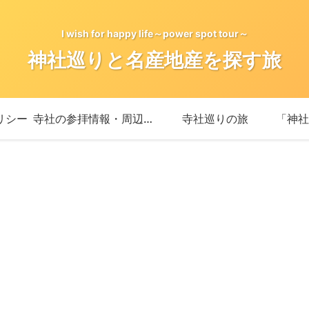
I wish for happy life～power spot tour～
神社巡りと名産地産を探す旅
リシー
寺社の参拝情報・周辺情報
寺社巡りの旅