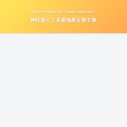
I wish for happy life～power spot tour～
神社巡りと名産地産を探す旅