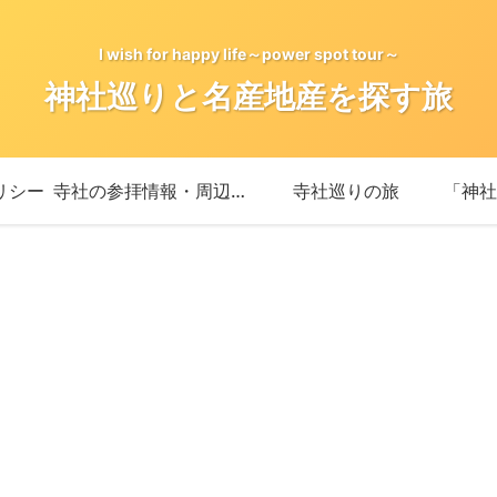
I wish for happy life～power spot tour～
神社巡りと名産地産を探す旅
リシー
寺社の参拝情報・周辺情報
寺社巡りの旅