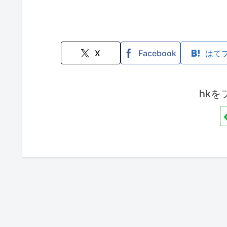
X
Facebook
はて
hkを