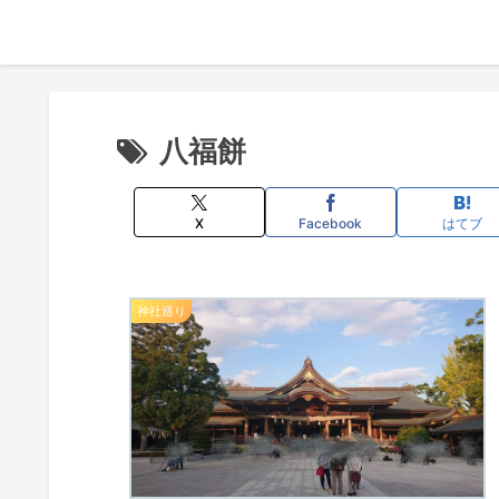
八福餅
X
Facebook
はてブ
神社巡り