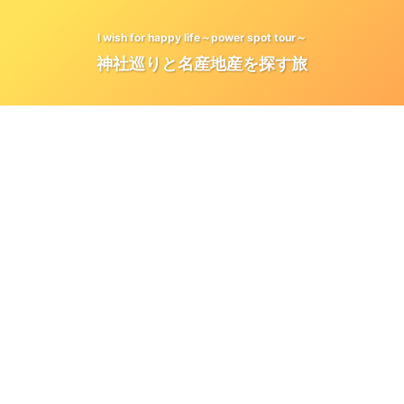
I wish for happy life～power spot tour～
神社巡りと名産地産を探す旅