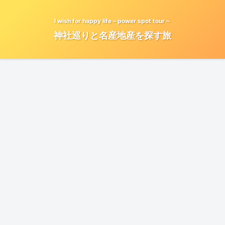
I wish for happy life～power spot tour～
神社巡りと名産地産を探す旅