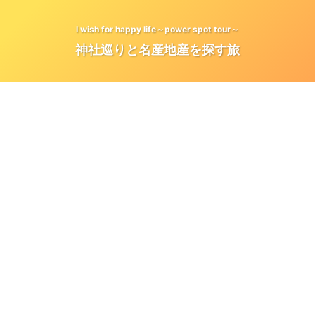
I wish for happy life～power spot tour～
神社巡りと名産地産を探す旅