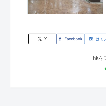
X
Facebook
はて
hkを