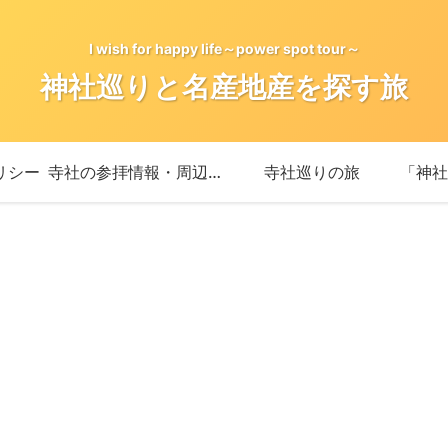
I wish for happy life～power spot tour～
神社巡りと名産地産を探す旅
リシー
寺社の参拝情報・周辺情報
寺社巡りの旅