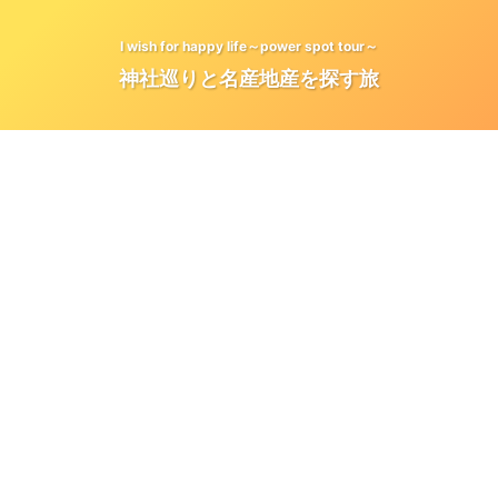
I wish for happy life～power spot tour～
神社巡りと名産地産を探す旅