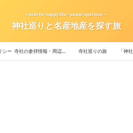
I wish for happy life～power spot tour～
神社巡りと名産地産を探す旅
リシー
寺社の参拝情報・周辺情報
寺社巡りの旅