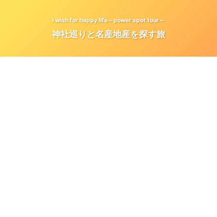
I wish for happy life～power spot tour～
神社巡りと名産地産を探す旅