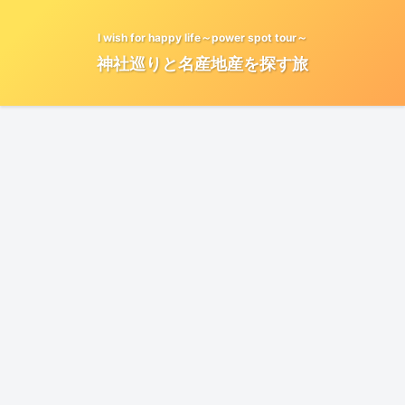
I wish for happy life～power spot tour～
神社巡りと名産地産を探す旅