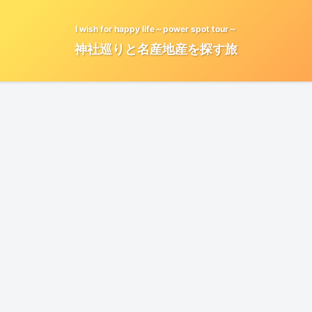
I wish for happy life～power spot tour～
神社巡りと名産地産を探す旅