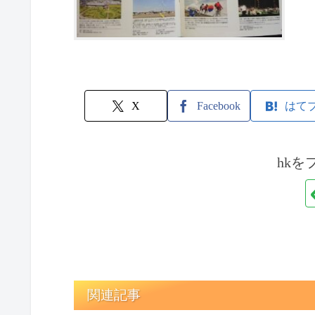
X
Facebook
はて
hkを
関連記事