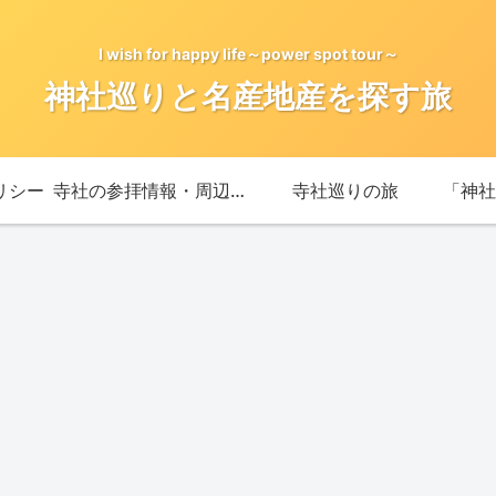
I wish for happy life～power spot tour～
神社巡りと名産地産を探す旅
リシー
寺社の参拝情報・周辺情報
寺社巡りの旅