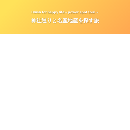
I wish for happy life～power spot tour～
神社巡りと名産地産を探す旅