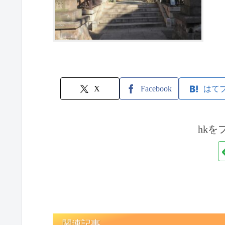
X
Facebook
はて
hkを
関連記事