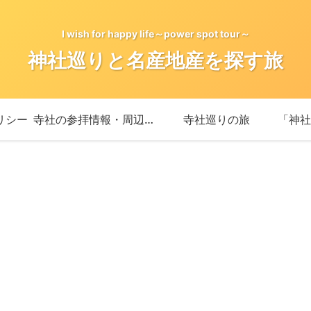
I wish for happy life～power spot tour～
神社巡りと名産地産を探す旅
リシー
寺社の参拝情報・周辺情報
寺社巡りの旅