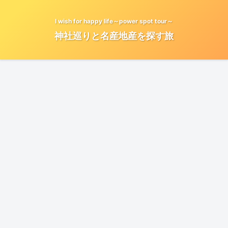
I wish for happy life～power spot tour～
神社巡りと名産地産を探す旅