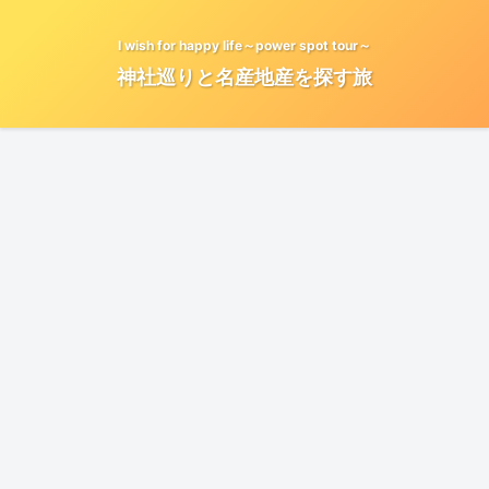
I wish for happy life～power spot tour～
神社巡りと名産地産を探す旅