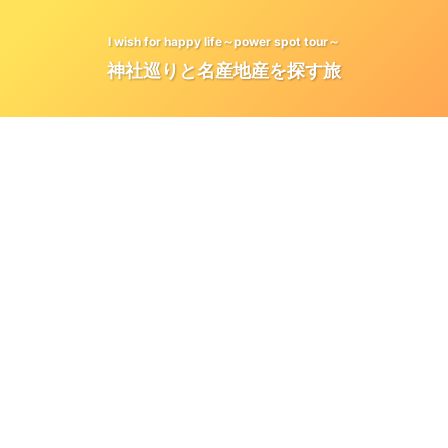
I wish for happy life～power spot tour～
神社巡りと名産地産を探す旅