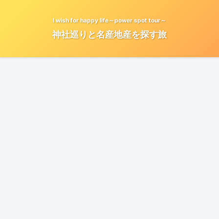
I wish for happy life～power spot tour～
神社巡りと名産地産を探す旅