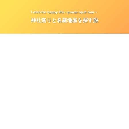
I wish for happy life～power spot tour～
神社巡りと名産地産を探す旅