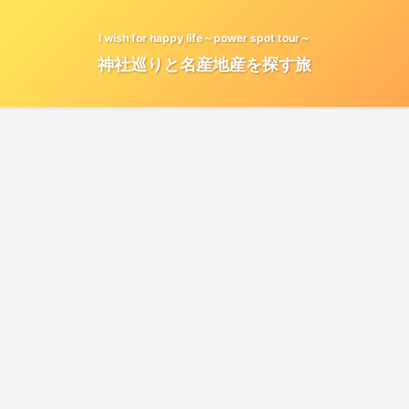
I wish for happy life～power spot tour～
神社巡りと名産地産を探す旅