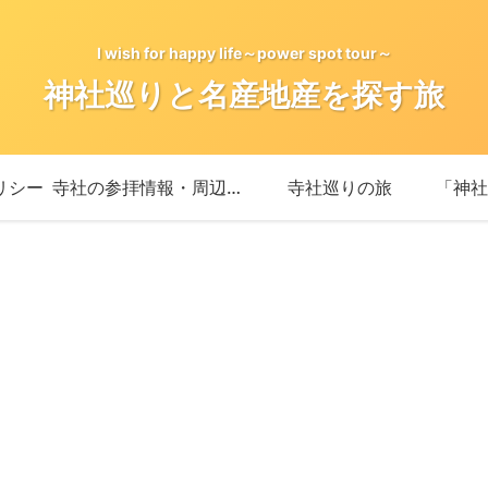
I wish for happy life～power spot tour～
神社巡りと名産地産を探す旅
リシー
寺社の参拝情報・周辺情報
寺社巡りの旅