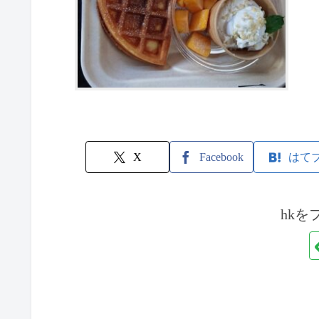
X
Facebook
はて
hkを