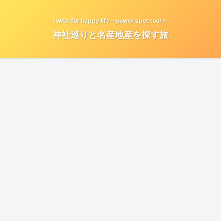
I wish for happy life～power spot tour～
神社巡りと名産地産を探す旅