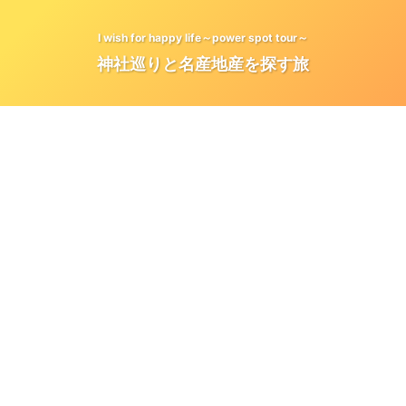
I wish for happy life～power spot tour～
神社巡りと名産地産を探す旅