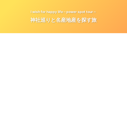
I wish for happy life～power spot tour～
神社巡りと名産地産を探す旅