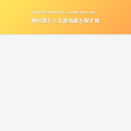
I wish for happy life～power spot tour～
神社巡りと名産地産を探す旅