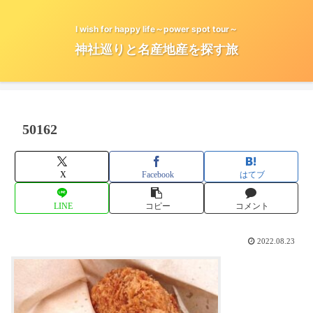
I wish for happy life～power spot tour～
神社巡りと名産地産を探す旅
50162
X
Facebook
はてブ
LINE
コピー
コメント
2022.08.23