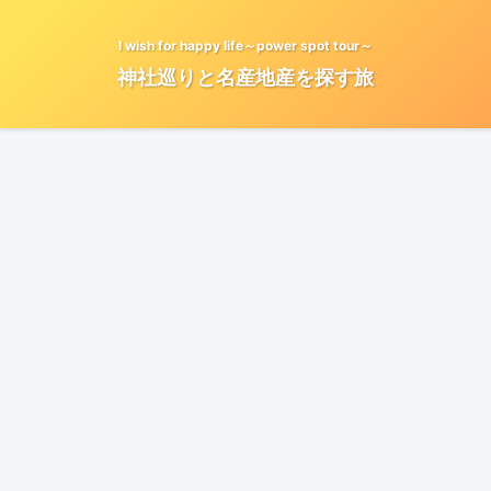
I wish for happy life～power spot tour～
神社巡りと名産地産を探す旅