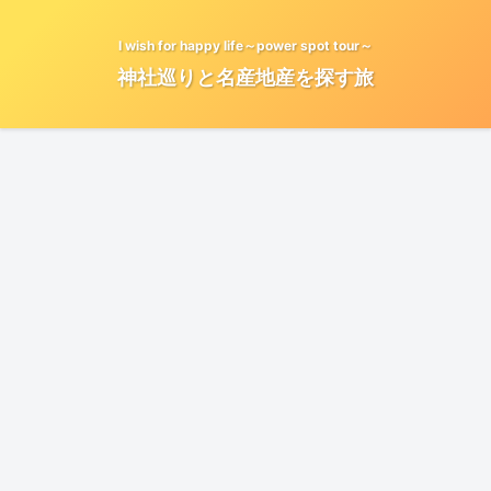
I wish for happy life～power spot tour～
神社巡りと名産地産を探す旅