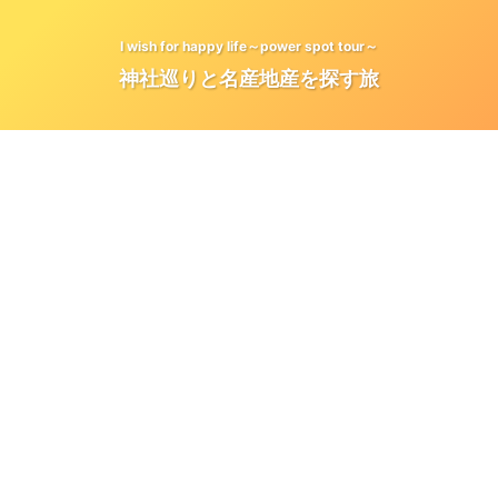
I wish for happy life～power spot tour～
神社巡りと名産地産を探す旅