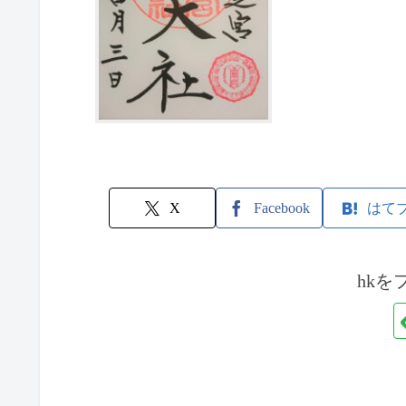
X
Facebook
はて
hkを