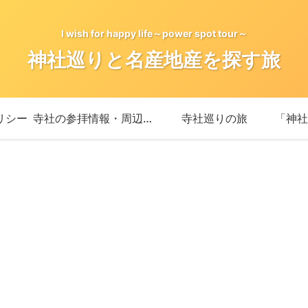
I wish for happy life～power spot tour～
神社巡りと名産地産を探す旅
リシー
寺社の参拝情報・周辺情報
寺社巡りの旅