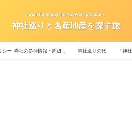
I wish for happy life～power spot tour～
神社巡りと名産地産を探す旅
リシー
寺社の参拝情報・周辺情報
寺社巡りの旅