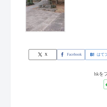
X
Facebook
はて
hkを