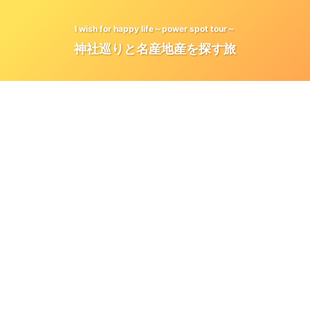
I wish for happy life～power spot tour～
神社巡りと名産地産を探す旅