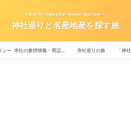
I wish for happy life～power spot tour～
神社巡りと名産地産を探す旅
リシー
寺社の参拝情報・周辺情報
寺社巡りの旅