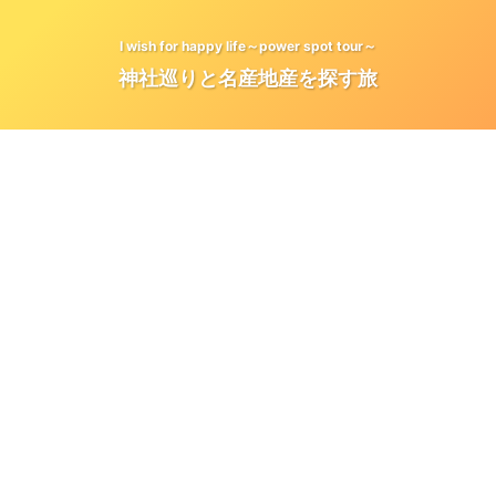
I wish for happy life～power spot tour～
神社巡りと名産地産を探す旅