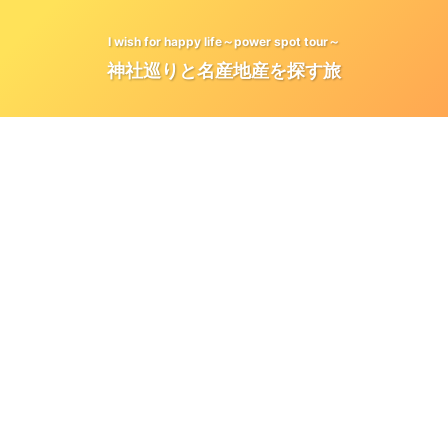
I wish for happy life～power spot tour～
神社巡りと名産地産を探す旅