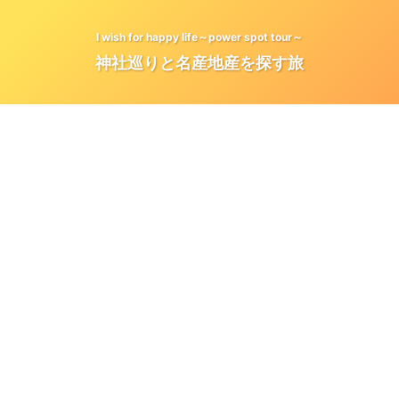
I wish for happy life～power spot tour～
神社巡りと名産地産を探す旅