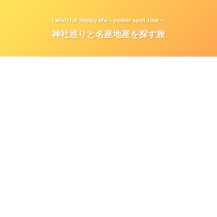
I wish for happy life～power spot tour～
神社巡りと名産地産を探す旅