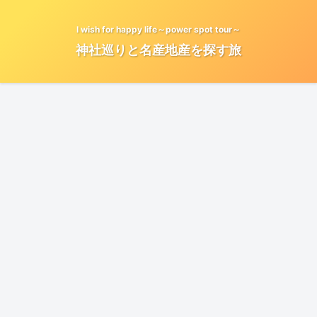
I wish for happy life～power spot tour～
神社巡りと名産地産を探す旅