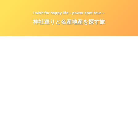
I wish for happy life～power spot tour～
神社巡りと名産地産を探す旅