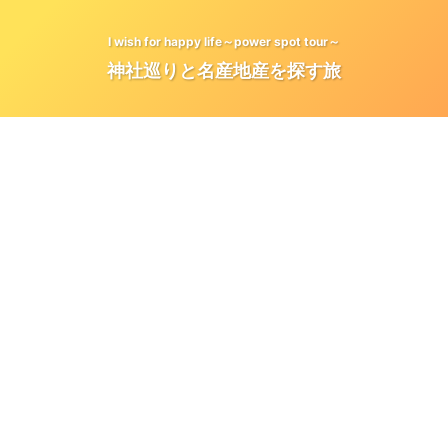
I wish for happy life～power spot tour～
神社巡りと名産地産を探す旅