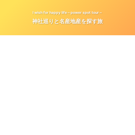
I wish for happy life～power spot tour～
神社巡りと名産地産を探す旅